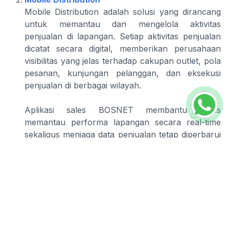
Mobile Distribution adalah solusi yang dirancang
untuk memantau dan mengelola aktivitas
penjualan di lapangan. Setiap aktivitas penjualan
dicatat secara digital, memberikan perusahaan
visibilitas yang jelas terhadap cakupan outlet, pola
pesanan, kunjungan pelanggan, dan eksekusi
penjualan di berbagai wilayah.
Aplikasi sales BOSNET membantu bisnis
memantau performa lapangan secara real-time
sekaligus menjaga data penjualan tetap diperbarui
dan dapat diakses melalui sistem terpusat.
Mobile Merchandiser
Mobile Merchandiser membantu bisnis mengelola
dan mengorganisir aktivitas merchandising di
lapangan, mencakup berbagai outlet dan lokasi
ritel. Aplikasi ini mencatat setiap kunjungan toko
dengan data waktu dan GPS, mengambil foto rak