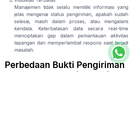
Manajemen tidak selalu memiliki informasi yang
jelas mengenai status pengiriman, apakah sudah
selesai, masih dalam proses, atau mengalami
kendala. Keterbatasan data secara real-time
menciptakan gap dalam pemantauan aktivitas
lapangan dan memperlambat respons saat terjadi
masalah.
Perbedaan Bukti Pengiriman
Fisik dan Digital (E-POD)
Tanda Serah Terima Fisik
Bukti pengiriman fisik adalah konfirmasi
pengiriman yang dicatat menggunakan dokumen
kertas. Driver biasanya meminta penerima untuk
menandatangani surat jalan atau invoice sebagai
bukti bahwa barang telah diterima. Dokumen yang
telah ditandatangani kemudian dibawa kembali ke