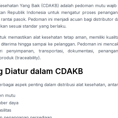
 Kesehatan Yang Baik (CDAKB) adalah pedoman mutu wajib y
an Republik Indonesia untuk mengatur proses penanganan
 rantai pasok. Pedoman ini menjadi acuan bagi distributor 
sikan sesuai standar yang berlaku.
k memastikan alat kesehatan tetap aman, memiliki kualita
ak diterima hingga sampai ke pelanggan. Pedoman ini mencak
dari penyimpanan, transportasi, dokumentasi, penang
oduk (traceability).
g Diatur dalam CDAKB
gai aspek penting dalam distribusi alat kesehatan, antara
en mutu
mber daya
ilitas
n penanganan persediaan