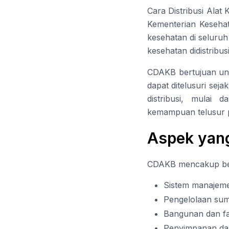
Cara Distribusi Alat
Kementerian Kesehat
kesehatan di seluruh
kesehatan didistribu
CDAKB bertujuan untu
dapat ditelusuri sej
distribusi, mulai 
kemampuan telusur pr
Aspek yan
CDAKB mencakup berba
Sistem manajem
Pengelolaan su
Bangunan dan fas
Penyimpanan da