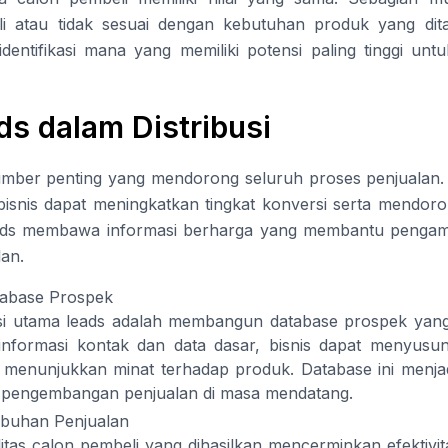
atau tidak sesuai dengan kebutuhan produk yang dita
dentifikasi mana yang memiliki potensi paling tinggi unt
ds dalam Distribusi
mber penting yang mendorong seluruh proses penjualan.
bisnis dapat meningkatkan tingkat konversi serta mendoron
 leads membawa informasi berharga yang membantu pengam
an.
abase Prospek
si utama leads adalah membangun database prospek yang
formasi kontak dan data dasar, bisnis dapat menyusun 
 menunjukkan minat terhadap produk. Database ini menjad
an pengembangan penjualan di masa mendatang.
mbuhan Penjualan
tas calon pembeli yang dihasilkan mencerminkan efektivita