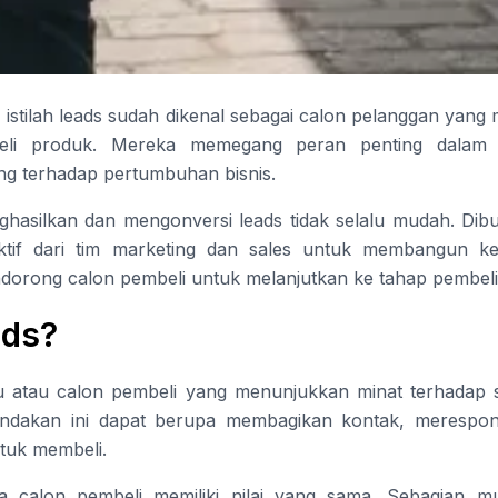
 istilah leads sudah dikenal sebagai calon pelanggan yang
li produk. Mereka memegang peran penting dalam 
ng terhadap pertumbuhan bisnis.
asilkan dan mengonversi leads tidak selalu mudah. Dibu
aktif dari tim marketing dan sales untuk membangun k
dorong calon pembeli untuk melanjutkan ke tahap pembeli
ads?
du atau calon pembeli yang menunjukkan minat terhadap 
Tindakan ini dapat berupa membagikan kontak, merespons
tuk membeli.
 calon pembeli memiliki nilai yang sama. Sebagian mun