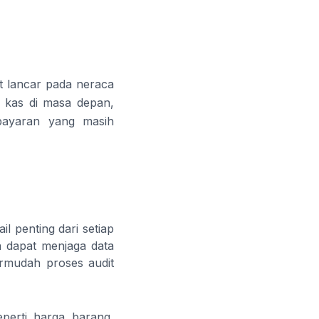
et lancar pada neraca
s kas di masa depan,
bayaran yang masih
il penting dari setiap
n dapat menjaga data
rmudah proses audit
eperti harga barang,