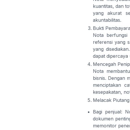
kuantitas, dan t
yang akurat se
akuntabilitas.
Bukti Pembayar
Nota berfungsi 
referensi yang s
yang disediaka
dapat dipercaya 
Mencegah Peni
Nota membantu 
bisnis. Dengan m
menciptakan cat
kesepakatan, not
Melacak Piutang
Bagi penjual: 
dokumen penting
memonitor pener