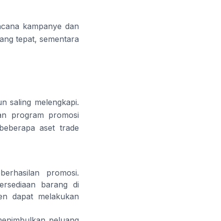
rencana kampanye dan
ang tepat, sementara
un saling melengkapi.
kan program promosi
 beberapa aset trade
rhasilan promosi.
ersediaan barang di
men dapat melakukan
 menimbulkan peluang