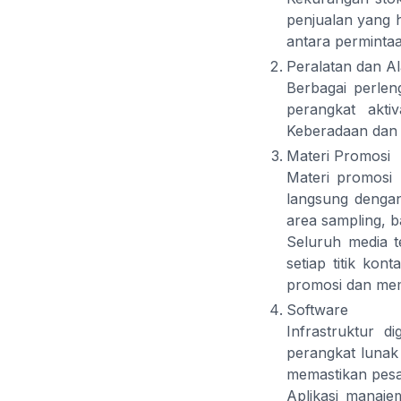
penjualan yang 
antara perminta
Peralatan dan Al
Berbagai perlen
perangkat akti
Keberadaan dan 
Materi Promosi
Materi promosi 
langsung denga
area sampling, b
Seluruh media 
setiap titik ko
promosi dan memp
Software
Infrastruktur d
perangkat lunak
memastikan pesa
Aplikasi manaje