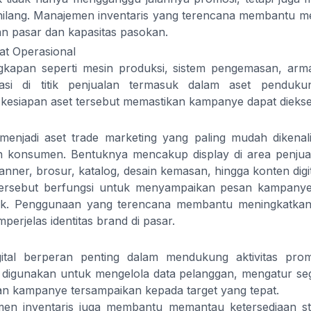
hilang. Manajemen inventaris yang terencana membantu 
an pasar dan kapasitas pasokan.
at Operasional
gkapan seperti mesin produksi, sistem pengemasan, armad
vasi di titik penjualan termasuk dalam aset penduku
kesiapan aset tersebut memastikan kampanye dapat diekse
menjadi aset trade marketing yang paling mudah dikenali
n konsumen. Bentuknya mencakup display di area penjua
anner, brosur, katalog, desain kemasan, hingga konten digit
tersebut berfungsi untuk menyampaikan pesan kampanye 
ntak. Penggunaan yang terencana membantu meningkatkan
erjelas identitas brand di pasar.
igital berperan penting dalam mendukung aktivitas pro
 digunakan untuk mengelola data pelanggan, mengatur seg
n kampanye tersampaikan kepada target yang tepat.
men inventaris juga membantu memantau ketersediaan st