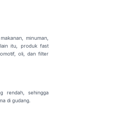
i makanan, minuman,
in itu, produk fast
tif, oli, dan filter
g rendah, sehingga
ma di gudang.