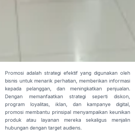
Promosi adalah strategi efektif yang digunakan oleh
bisnis untuk menarik perhatian, memberikan informasi
kepada pelanggan, dan meningkatkan penjualan.
Dengan memanfaatkan strategi seperti diskon,
program loyalitas, iklan, dan kampanye digital,
promosi membantu prinsipal menyampaikan keunikan
produk atau layanan mereka sekaligus menjalin
hubungan dengan target audiens.