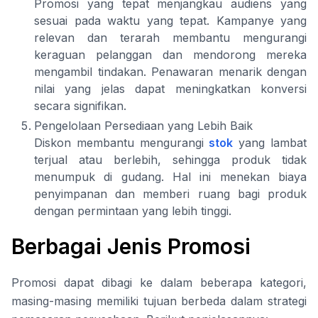
Promosi yang tepat menjangkau audiens yang
sesuai pada waktu yang tepat. Kampanye yang
relevan dan terarah membantu mengurangi
keraguan pelanggan dan mendorong mereka
mengambil tindakan. Penawaran menarik dengan
nilai yang jelas dapat meningkatkan konversi
secara signifikan.
Pengelolaan Persediaan yang Lebih Baik
Diskon membantu mengurangi
stok
yang lambat
terjual atau berlebih, sehingga produk tidak
menumpuk di gudang. Hal ini menekan biaya
penyimpanan dan memberi ruang bagi produk
dengan permintaan yang lebih tinggi.
Berbagai Jenis Promosi
Promosi dapat dibagi ke dalam beberapa kategori,
masing-masing memiliki tujuan berbeda dalam strategi