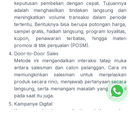
keputusan pembelian dengan cepat. Tujuannya
adalah menghasilkan tindakan langsung dan
meningkatkan volume transaksi dalam periode
tertentu. Bentuknya bisa berupa potongan harga,
sampel gratis, hadiah langsung, program loyalitas,
kupon, penawaran terbatas, hingga materi
promosi di titik penjualan (POSM).
Door-to-Door Sales
Metode ini mengandalkan interaksi tatap muka
antara salesman dan calon pelanggan. Cara ini
memungkinkan salesman untuk menjelaskan
produk secara rinci, menjawab pertanyaan secara
langsung, serta menangani masalah yang muncul
pada saat itu juga.
Kampanye Digital
Kampanye digital memanfaatkan platform online
untuk menjangkau audiens dengan lebih terarah
dan efisien. Saluran yang umum digunakan