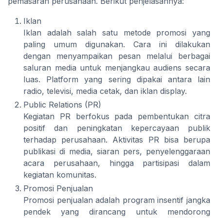
pemasaran perusahaan. Berikut penjelasannya:
Iklan
Iklan adalah salah satu metode promosi yang
paling umum digunakan. Cara ini dilakukan
dengan menyampaikan pesan melalui berbagai
saluran media untuk menjangkau audiens secara
luas. Platform yang sering dipakai antara lain
radio, televisi, media cetak, dan iklan display.
Public Relations (PR)
Kegiatan PR berfokus pada pembentukan citra
positif dan peningkatan kepercayaan publik
terhadap perusahaan. Aktivitas PR bisa berupa
publikasi di media, siaran pers, penyelenggaraan
acara perusahaan, hingga partisipasi dalam
kegiatan komunitas.
Promosi Penjualan
Promosi penjualan adalah program insentif jangka
pendek yang dirancang untuk mendorong