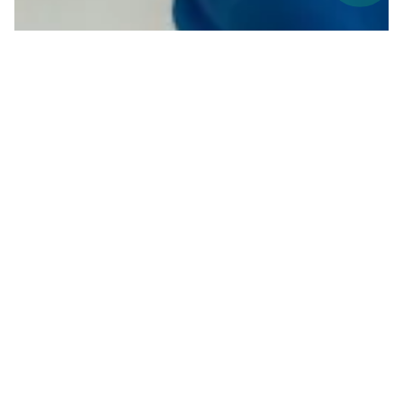
27 July 2026
Daily Sales Report: Pantau Kinerja Sales
dan Penjualan Harian
Daily sales report merangkum seluruh aktivitas
penjualan yang terjadi dalam satu hari. Laporan ini
umumnya mencakup informasi penting, seperti …